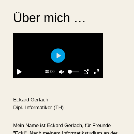
Skip
Über mich …
to
content
Play
00:00
Play
Unmute
PIP
Enter
fullscreen
Eckard Gerlach
Dipl.-Informatiker (TH)
Mein Name ist Eckard Gerlach, für Freunde
"Ecki". Nach meinem Informatikstudium an der